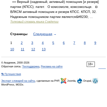
== Верный (надежный, активный) помощник [и резерв]
партии (КПСС). патет. О комсомоле, комсомольце. ◘
ВЛКСМ активный помощник и резерв КПСС. КПСП, 32.
Надежным помощником партии является&#8230; …
Толковый словарь языка Совдепии
Страницы
Следующая
→
1
2
3
4
5
6
7
8
9
10
11
12
13
© Академик, 2000-2026
18+
Обратная связь:
Техподдержка
,
Реклама на сайте
👣 Путешествия
Экспорт словарей на сайты
, сделанные на PHP,
Joomla,
Drupal,
WordPress, MODx.