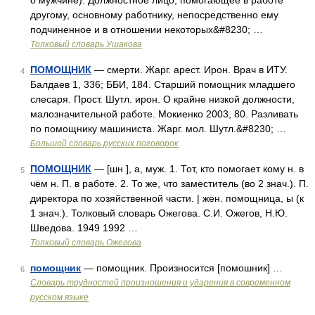
о мужчине). Должностное лицо, помогающее в работе
другому, основному работнику, непосредственно ему
подчиненное и в отношении некоторых&#8230; …
Толковый словарь Ушакова
ПОМОЩНИК
— смерти. Жарг. арест. Ирон. Врач в ИТУ.
4
Балдаев 1, 336; ББИ, 184. Старший помощник младшего
слесаря. Прост. Шутл. ирон. О крайне низкой должности,
малозначительной работе. Мокиенко 2003, 80. Разливать
по помощнику машиниста. Жарг. мол. Шутл.&#8230; …
Большой словарь русских поговорок
ПОМОЩНИК
— [шн ], а, муж. 1. Тот, кто помогает кому н. в
5
чём н. П. в работе. 2. То же, что заместитель (во 2 знач.). П.
директора по хозяйственной части. | жен. помощница, ы (к
1 знач.). Толковый словарь Ожегова. С.И. Ожегов, Н.Ю.
Шведова. 1949 1992 …
Толковый словарь Ожегова
помощник
— помощник. Произносится [помошник] …
6
Словарь трудностей произношения и ударения в современном
русском языке