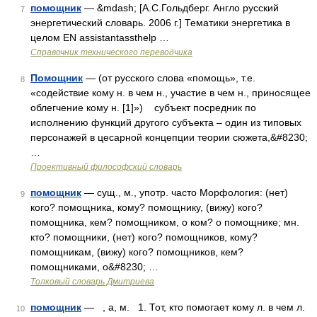
помощник
— &mdash; [А.С.Гольдберг. Англо русский
7
энергетический словарь. 2006 г.] Тематики энергетика в
целом EN assistantassthelp …
Справочник технического переводчика
Помощник
— (от русского слова «помощь», т.е.
8
«содействие кому н. в чем н., участие в чем н., приносящее
облегчение кому н. [1]») субъект посредник по
исполнению функций другого субъекта – один из типовых
персонажей в цесарной концепции теории сюжета,&#8230;
…
Проективный философский словарь
помощник
— сущ., м., употр. часто Морфология: (нет)
9
кого? помощника, кому? помощнику, (вижу) кого?
помощника, кем? помощником, о ком? о помощнике; мн.
кто? помощники, (нет) кого? помощников, кому?
помощникам, (вижу) кого? помощников, кем?
помощниками, о&#8230; …
Толковый словарь Дмитриева
помощник
— , а, м. 1. Тот, кто помогает кому л. в чем л.
10